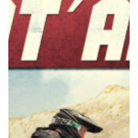
11.-12.
Okt.