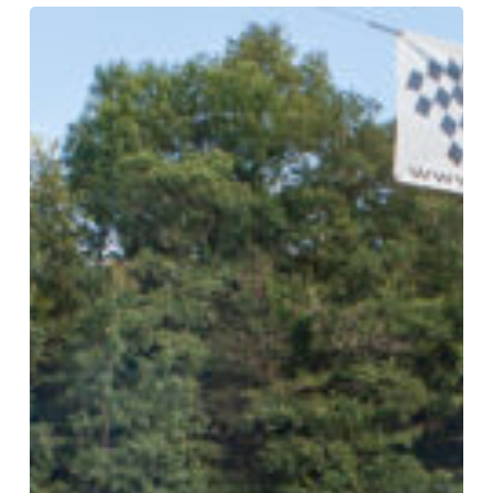
Hohenlinden
AUSGEBUCHT
–
Wichtige
Renninfos