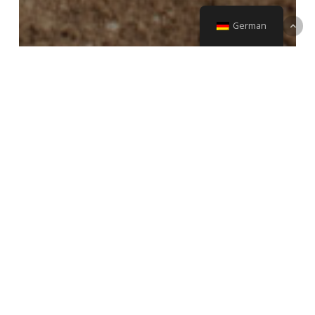
German
Hohenlinden AUSGEBUCHT –
Wichtige Renninfos
Anmeldung
Hohenlinden
geöffnet