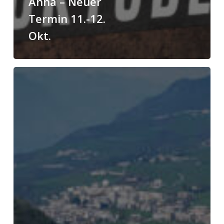
Anna – Neuer
Termin 11.-12.
Okt.
Anmeldung
San
´t
Anna
geöffnet