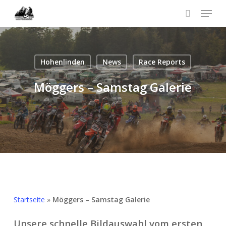
Skip
Menu
to
search
Menü
main
schließ
content
Hohenlinden
News
Race Reports
Möggers – Samstag Galerie
Startseite
»
Möggers – Samstag Galerie
Unsere schnelle Bildauswahl vom ersten