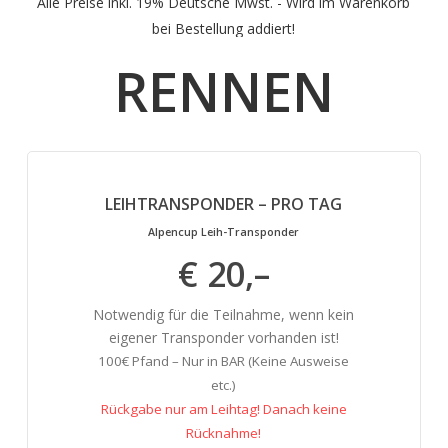
Alle
Preise
inkl.
19%
Deutsche
Mwst.
-
Wird
im
Warenkorb
bei
Bestellung
addiert!
RENNEN
LEIHTRANSPONDER – PRO TAG
Alpencup Leih-Transponder
€ 20,–
Notwendig für die Teilnahme, wenn kein
eigener Transponder vorhanden ist!
100€ Pfand – Nur in BAR (Keine Ausweise
etc.)
Rückgabe nur am Leihtag! Danach keine
Rücknahme!