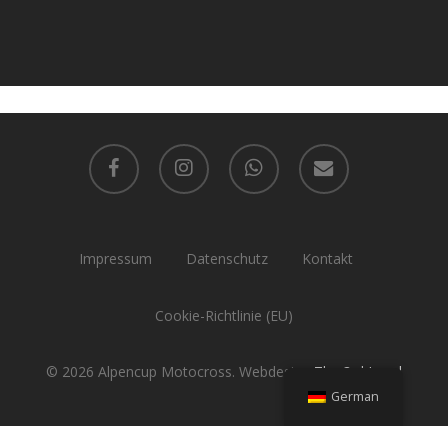
facebook
instagram
whatsapp
email
Impressum
Datenschutz
Kontakt
Cookie-Richtlinie (EU)
© 2026 Alpencup Motocross. Webdesign
The 3rd Level
German