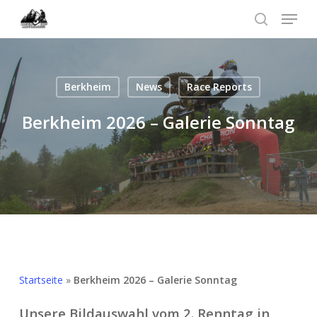
Skip
Menu
to
search
Menü
main
schließ
content
Berkheim
News
Race Reports
Berkheim 2026 – Galerie Sonntag
Startseite
»
Berkheim 2026 – Galerie Sonntag
Unsere Bildauswahl vom 2. Renntag in