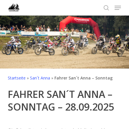
Skip
Menu
to
search
Menü
main
schließ
content
Startseite
»
San´t Anna
»
Fahrer San´t Anna – Sonntag
FAHRER
SAN´T ANNA
–
SONNTAG – 28.09.2025