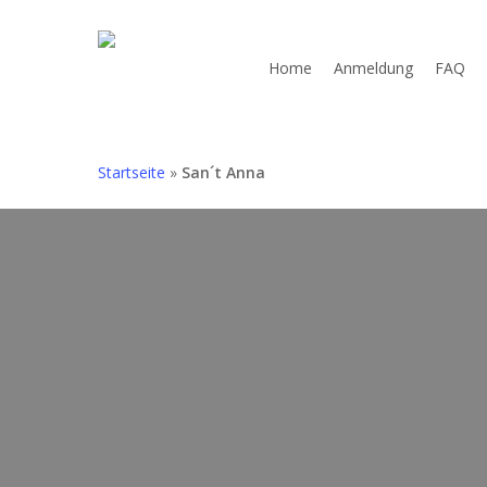
Skip
to
Home
Anmeldung
FAQ
main
content
Startseite
»
San´t Anna