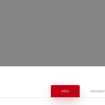
????
11. – 12. Oktober 2025
???????? Motoclub ValpoCross Monte Lof
Infos
Anmeldu
Hit enter to search or ESC to close