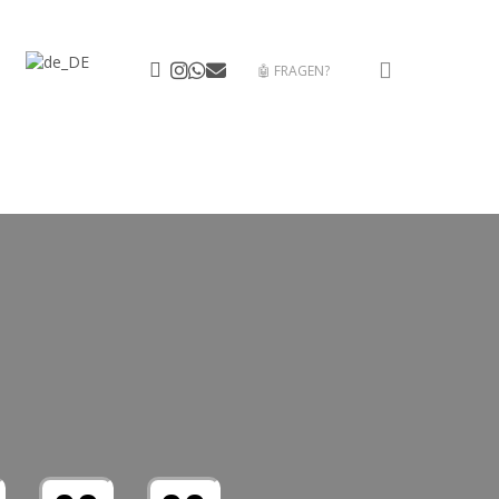
search
facebook
instagram
whatsapp
email
🤖 FRAGEN?