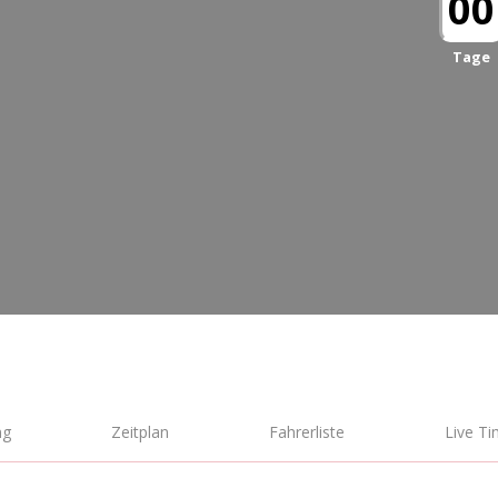
00
Tage
fa
ng
Zeitplan
Fahrerliste
Live Ti