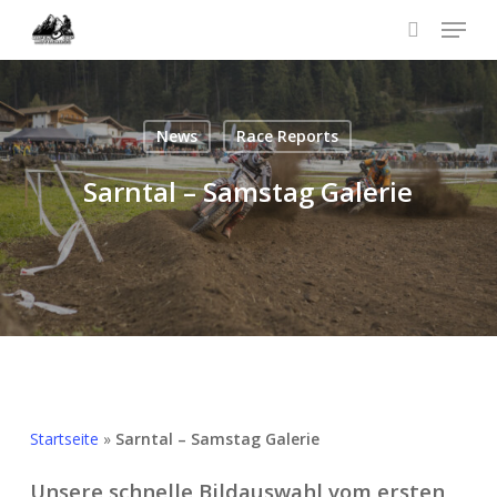
Skip
Menu
to
search
Menü
main
schließ
content
News
Race Reports
Sarntal – Samstag Galerie
Startseite
»
Sarntal – Samstag Galerie
Unsere schnelle Bildauswahl vom ersten