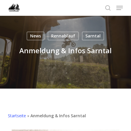
Skip
Menu
to
search
Menü
main
schließ
content
News
Rennablauf
Sarntal
Anmeldung & Infos Sarntal
Startseite
»
Anmeldung & Infos Sarntal