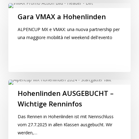
Gara
VMAX
Gara VMAX a Hohenlinden
a
ALPENCUP MX e VMAX: una nuova partnership per
Hohenlinden
una maggiore mobilità nel weekend dell'evento
Hohenlinden
AUSGEBUCHT
Hohenlinden AUSGEBUCHT –
–
Wichtige Renninfos
Wichtige
Renninfos
Das Rennen in Hohenlinden ist mit Nennschluss
vom 27.7.2025 in allen Klassen ausgebucht. Wir
werden,…