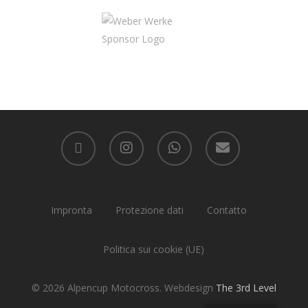
facebook
instagram
whatsapp
email
Impronta
Protezione dati
Contatto
Politica sui cookie (UE)
© 2026 Alpencup Motocross. Webdesign
The 3rd Level