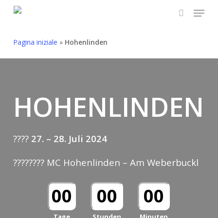
Skip
Menu
to
search
main
Pagina iniziale
»
Hohenlinden
content
HOHENLINDEN
????
27. – 28. Juli 2024
???????? MC Hohenlinden – Am Weberbuckl
00
00
00
Tage
Stunden
Minuten