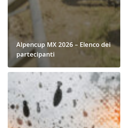
Alpencup MX 2026 – Elenco dei
partecipanti
Aggiornamento
per
i
piloti
ospiti