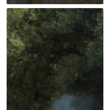
Alpencup
MX
2026
–
Elenco
dei
partecipanti