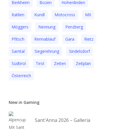
Berkheim
Bozen
Hohenlinden
Itatlien
Kundl
Motocross
MX
Möggers
Nennung
Penzberg
Pfitsch
Rennablauf
Gara
Rietz
Sarntal
Siegerehrung
Sindelsdorf
Südtirol
Tirol
Zeiten
Zeitplan
Österreich
New in Gaming
Sant'Anna 2026 – Galleria