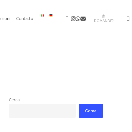
🤖
facebook
instagram
whatsapp
email
azioni
Contatto
DOMANDE?
Cerca
Cerca