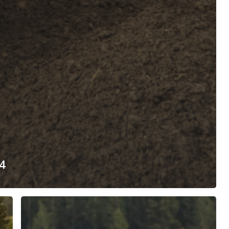
24
Sarntal
–
Samstag