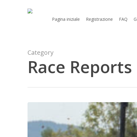
Skip
to
Pagina iniziale
Registrazione
FAQ
G
main
content
Category
Race Reports
Sant'Anna
2026
–
Galleria