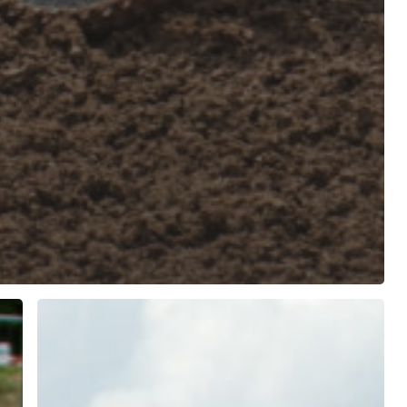
Berkheim
2026
–
Sabato
in