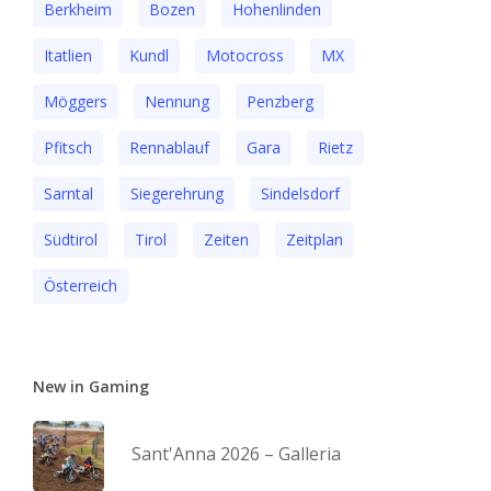
Berkheim
Bozen
Hohenlinden
Itatlien
Kundl
Motocross
MX
Möggers
Nennung
Penzberg
Pfitsch
Rennablauf
Gara
Rietz
Sarntal
Siegerehrung
Sindelsdorf
Südtirol
Tirol
Zeiten
Zeitplan
Österreich
New in Gaming
Sant'Anna 2026 – Galleria