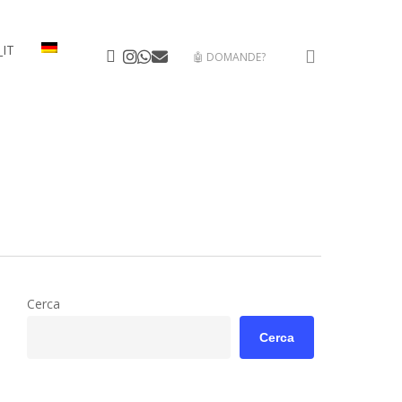
search
facebook
instagram
whatsapp
email
🤖 DOMANDE?
Cerca
Cerca