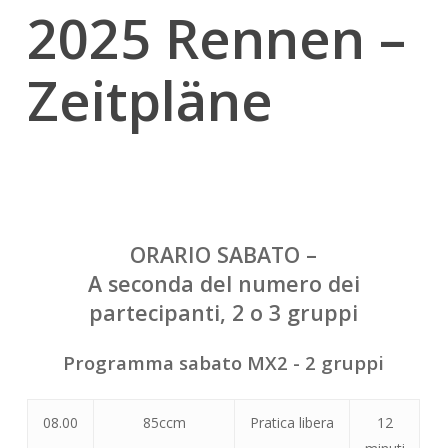
2025 Rennen –
Zeitpläne
ORARIO SABATO –
A seconda del numero dei
partecipanti, 2 o 3 gruppi
Programma sabato MX2 - 2 gruppi
08.00
85ccm
Pratica libera
12