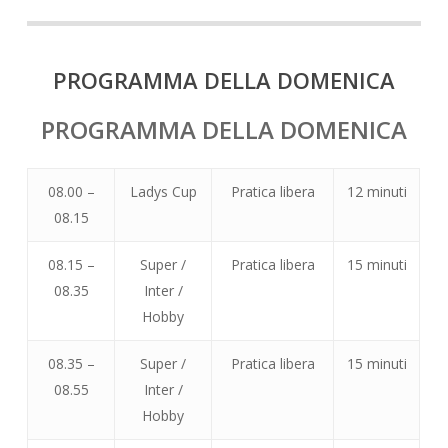
PROGRAMMA
DELLA
DOMENICA
PROGRAMMA DELLA DOMENICA
08.00 –
Ladys Cup
Pratica libera
12 minuti
08.15
08.15 –
Super /
Pratica libera
15 minuti
08.35
Inter /
Hobby
08.35 –
Super /
Pratica libera
15 minuti
08.55
Inter /
Hobby