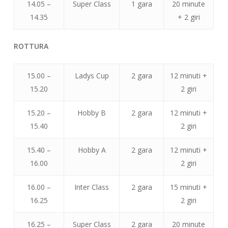
14.05 –
Super Class
1 gara
20 minute
14.35
+ 2 giri
ROTTURA
15.00 –
Ladys Cup
2 gara
12 minuti +
15.20
2 giri
15.20 –
Hobby B
2 gara
12 minuti +
15.40
2 giri
15.40 –
Hobby A
2 gara
12 minuti +
16.00
2 giri
16.00 –
Inter Class
2 gara
15 minuti +
16.25
2 giri
16.25 –
Super Class
2 gara
20 minute