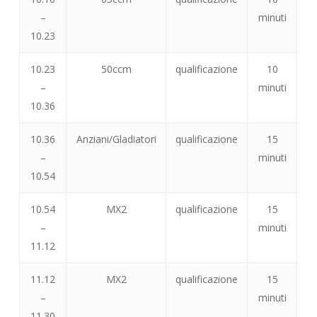
–
minuti
10.23
10.23
50ccm
qualificazione
10
–
minuti
10.36
10.36
Anziani/Gladiatori
qualificazione
15
–
minuti
10.54
10.54
MX2
qualificazione
15
–
minuti
11.12
11.12
MX2
qualificazione
15
–
minuti
11.30