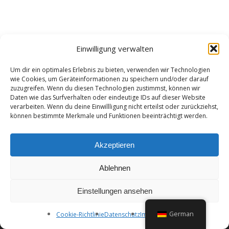
Einwilligung verwalten
Um dir ein optimales Erlebnis zu bieten, verwenden wir Technologien
facebook
instagram
whatsapp
email
wie Cookies, um Geräteinformationen zu speichern und/oder darauf
zuzugreifen. Wenn du diesen Technologien zustimmst, können wir
Daten wie das Surfverhalten oder eindeutige IDs auf dieser Website
verarbeiten. Wenn du deine Einwillligung nicht erteilst oder zurückziehst,
können bestimmte Merkmale und Funktionen beeinträchtigt werden.
Impressum
Datenschutz
Kontakt
Akzeptieren
Cookie-Richtlinie (EU)
Ablehnen
© 2026 Alpencup Motocross. Webdesign
The 3rd Level
Einstellungen ansehen
German
Cookie-Richtlinie
Datenschutz
Impressum