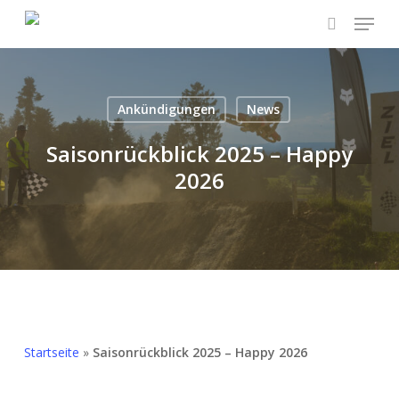
Skip
Menu
to
search
Menü
main
schließ
content
Ankündigungen
News
Saisonrückblick 2025 – Happy
2026
Startseite
»
Saisonrückblick 2025 – Happy 2026