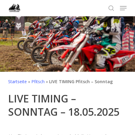
Skip
Menu
to
search
Menü
main
schließ
content
Startseite
»
Pfitsch
»
LIVE TIMING Pfitsch – Sonntag
LIVE TIMING –
SONNTAG – 18.05.2025