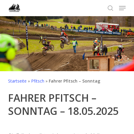
Skip
Menu
to
search
Menü
main
schließ
content
Startseite
»
Pfitsch
»
Fahrer Pfitsch – Sonntag
FAHRER PFITSCH –
SONNTAG – 18.05.2025