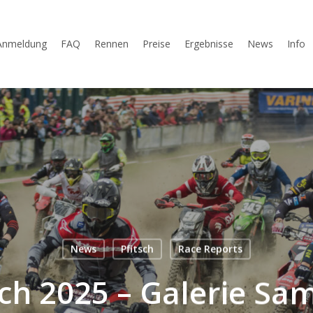
Anmeldung
FAQ
Rennen
Preise
Ergebnisse
News
Info
News
Pfitsch
Race Reports
sch 2025 – Galerie Sa