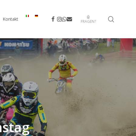
🤖
search
facebook
instagram
whatsapp
email
Kontakt
FRAGEN?
mstag