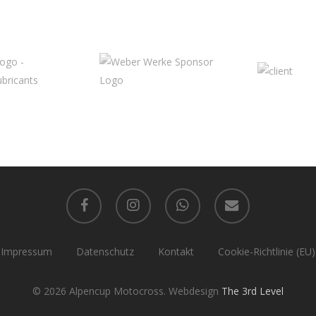
facebook
instagram
whatsapp
email
Impressum
Datenschutz
Kontakt
Cookie-Richtlinie (EU)
© 2026 Alpencup Motocross. Webdesign
The 3rd Level