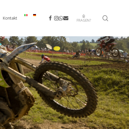
🤖
search
facebook
instagram
whatsapp
email
Kontakt
FRAGEN?