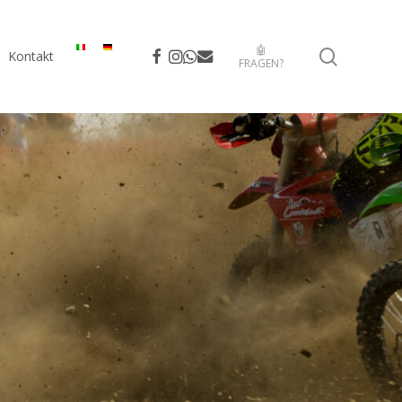
🤖
search
facebook
instagram
whatsapp
email
Kontakt
FRAGEN?