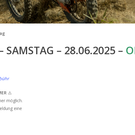
ag
 SAMSTAG – 28.06.2025 –
O
bühr
MER
⚠️
mer möglich.
eldung eine