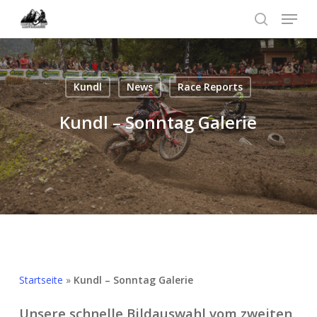
Skip
Menu
to
search
Menü
main
schließ
content
Kundl
News
Race Reports
Kundl – Sonntag Galerie
Startseite
»
Kundl – Sonntag Galerie
Unsere schnelle Bildauswahl vom zweiten