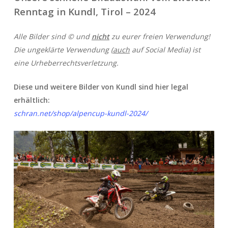
Renntag in Kundl, Tirol – 2024
Alle Bilder sind © und
nicht
zu eurer freien Verwendung!
Die ungeklärte Verwendung (
auch
auf Social Media) ist
eine Urheberrechtsverletzung.
Diese und weitere Bilder von Kundl sind hier legal
erhältlich:
schran.net/shop/alpencup-kundl-2024/