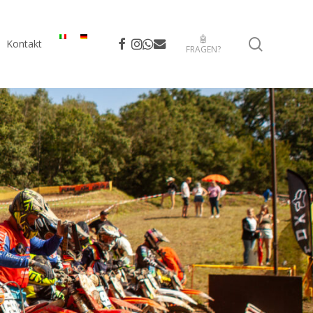
🤖
search
facebook
instagram
whatsapp
email
Kontakt
FRAGEN?