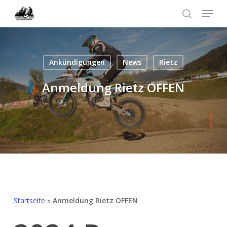
Skip
Menu
to
search
Menü
main
schließ
content
Ankündigungen
News
Rietz
Anmeldung Rietz OFFEN
Startseite
»
Anmeldung Rietz OFFEN