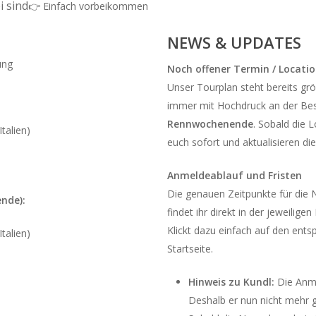
i sind
👉 Einfach vorbeikommen
NEWS & UPDATES
ung
Noch offener Termin / Locati
Unser Tourplan steht bereits größ
immer mit Hochdruck an der Bes
Rennwochenende
. Sobald die L
talien)
euch sofort und aktualisieren die
Anmeldeablauf und Fristen
Die genauen Zeitpunkte für die
nde):
findet ihr direkt in der jeweiligen
Klickt dazu einfach auf den ent
talien)
Startseite.
Hinweis zu Kundl:
Die Anme
Deshalb er nun nicht mehr 