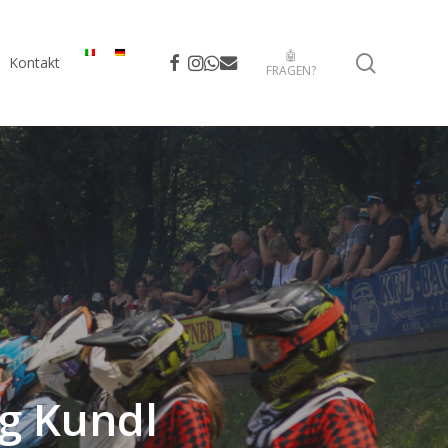
🤖
search
facebook
instagram
whatsapp
email
Kontakt
FRAGEN?
g Kundl