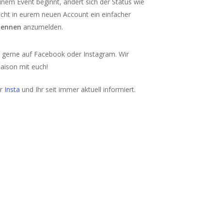
nem Event beginnt, ändert sich der Status wie
icht in eurem neuen Account ein einfacher
Rennen
anzumelden.
ns gerne auf Facebook oder Instagram. Wir
aison mit euch!
er
Insta
und Ihr seit immer aktuell informiert.