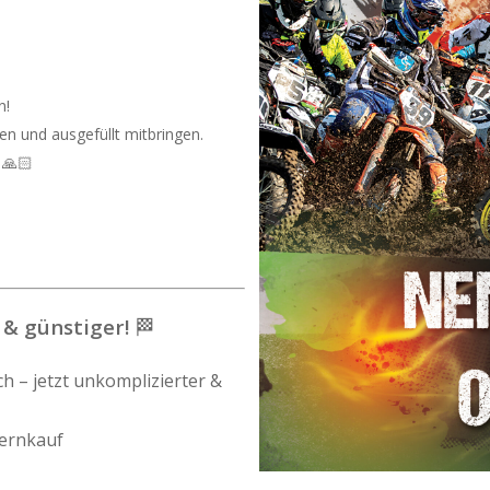
n!
 und ausgefüllt mitbringen.
 🙏🏻
 & günstiger!
🏁
 – jetzt unkomplizierter &
ernkauf