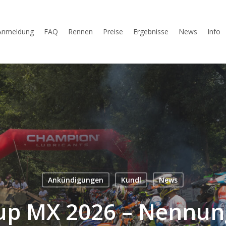
Anmeldung
FAQ
Rennen
Preise
Ergebnisse
News
Info
Ankündigungen
Kundl
News
up MX 2026 – Nennun