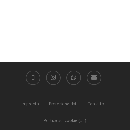
facebook
instagram
whatsapp
email
Impronta
Protezione dati
Contatto
Politica sui cookie (UE)