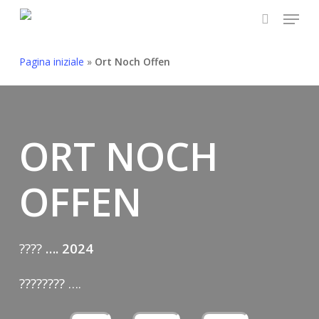
Skip
Menu
to
search
main
Pagina iniziale
»
Ort Noch Offen
content
ORT NOCH
OFFEN
????
…. 2024
???????? ….