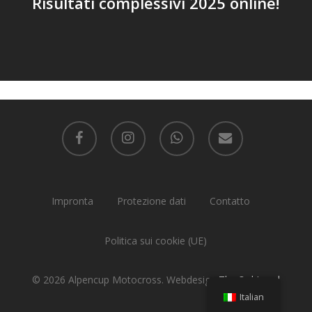
Risultati complessivi 2025 online!
facebook
instagram
whatsapp
email
Impronta
Protezione dati
Contatto
Politica sui cookie (UE)
© 2026 Alpencup Motocross. Webdesign
The 3rd Level
Italian