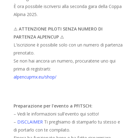
È ora possibile iscriversi alla seconda gara della Coppa
Alpina 2025.
⚠️
ATTENZIONE PILOTI SENZA NUMERO DI
PARTENZA ALPENCUP
⚠️
L'iscrizione è possibile solo con un numero di partenza
prenotato.
Se non hai ancora un numero, procuratene uno qui
prima di registrarti:
alpencupmx.eu/shop/
Preparazione per l'evento a PFITSCH:
– Vedi le informazioni sull'evento qui sotto!
–
DISCLAIMER
Ti preghiamo di stamparlo tu stesso e
di portarlo con te compilato.
Finora ha funzionato bene e ha fatto risparmiare