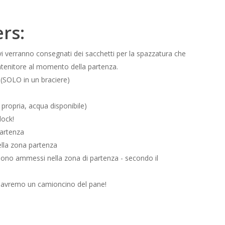
rs:
i verranno consegnati dei sacchetti per la spazzatura che
ntenitore al momento della partenza.
(SOLO in un braciere)
 propria, acqua disponibile)
dock!
partenza
ella zona partenza
n sono ammessi nella zona di partenza - secondo il
 avremo un camioncino del pane!