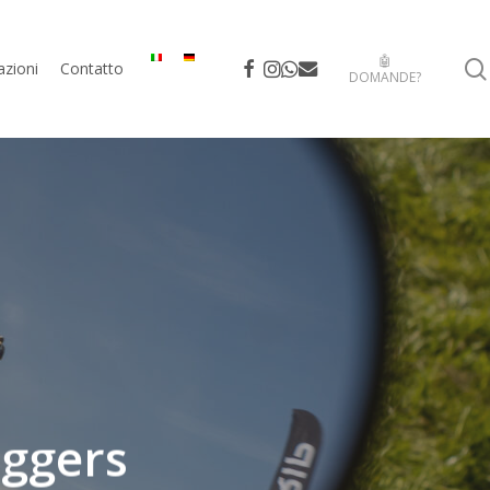
🤖
facebook
instagram
whatsapp
email
azioni
Contatto
DOMANDE?
öggers