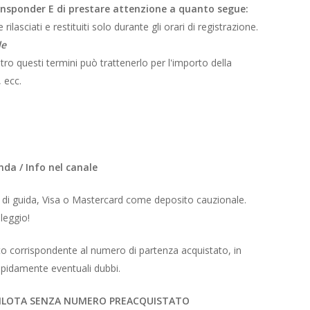
ansponder E di prestare attenzione a quanto segue:
lasciati e restituiti solo durante gli orari di registrazione.
le
tro questi termini può trattenerlo per l'importo della
 ecc.
nda / Info nel canale
i di guida, Visa o Mastercard come deposito cauzionale.
leggio!
etto corrispondente al numero di partenza acquistato, in
apidamente eventuali dubbi.
PILOTA SENZA NUMERO PREACQUISTATO