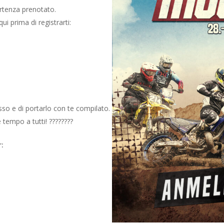
artenza prenotato.
 prima di registrarti:
so e di portarlo con te compilato.
tempo a tutti! ????????
r: