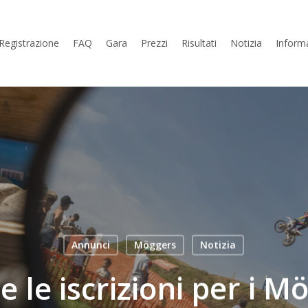
Registrazione
FAQ
Gara
Prezzi
Risultati
Notizia
Inform
Annunci
Möggers
Notizia
e le iscrizioni per i M